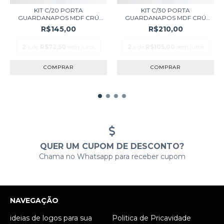
KIT C/20 PORTA
KIT C/30 PORTA
GUARDANAPOS MDF CRÚ
GUARDANAPOS MDF CRÚ
LANCH...
LANCH...
R$145,00
R$210,00
2
x de
R$72,50
sem juros
2
x de
R$105,00
sem juros
QUER UM CUPOM DE DESCONTO?
Chama no Whatsapp para receber cupom
NAVEGAÇÃO
ideias de logos para sua
Politica de Pricavidade