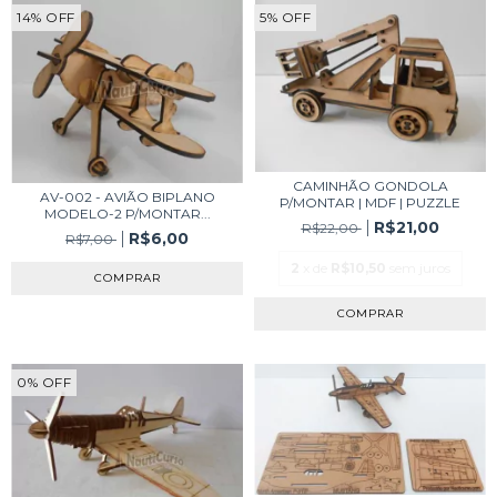
14
%
OFF
5
%
OFF
CAMINHÃO GONDOLA
AV-002 - AVIÃO BIPLANO
P/MONTAR | MDF | PUZZLE
MODELO-2 P/MONTAR...
R$21,00
R$22,00
R$6,00
R$7,00
2
x de
R$10,50
sem juros
0
%
OFF