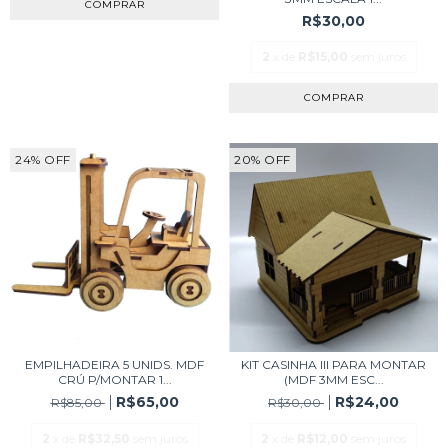
R$30,00
2
x de
R$15,00
sem juros
24
%
OFF
20
%
OFF
EMPILHADEIRA 5 UNIDS. MDF
KIT CASINHA III PARA MONTAR
CRÚ P/MONTAR 1...
(MDF 3MM ESC...
R$65,00
R$24,00
R$85,00
R$30,00
2
x de
R$32,50
sem juros
2
x de
R$12,00
sem juros