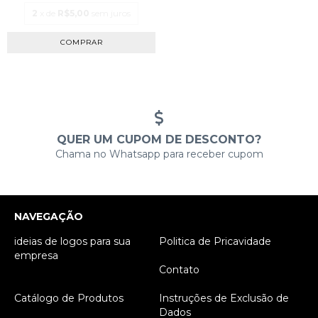
2
x de
R$5,00
sem juros
QUER UM CUPOM DE DESCONTO?
Chama no Whatsapp para receber cupom
NAVEGAÇÃO
ideias de logos para sua
Politica de Pricavidade
empresa
Contato
Catálogo de Produtos
Instruções de Exclusão de
Dados