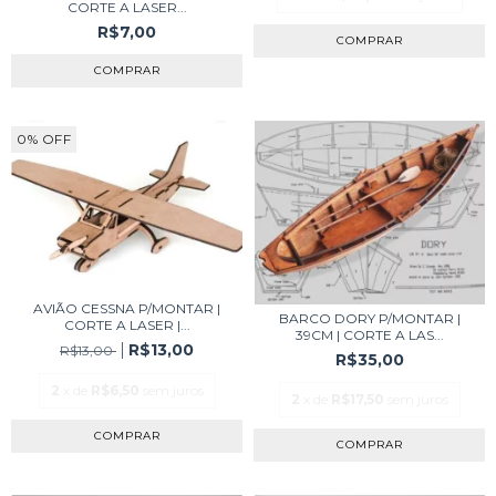
CORTE A LASER...
R$7,00
0
%
OFF
AVIÃO CESSNA P/MONTAR |
BARCO DORY P/MONTAR |
CORTE A LASER |...
39CM | CORTE A LAS...
R$13,00
R$13,00
R$35,00
2
x de
R$6,50
sem juros
2
x de
R$17,50
sem juros