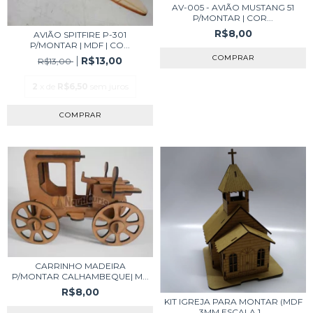
AV-005 - AVIÃO MUSTANG 51
P/MONTAR | COR...
R$8,00
AVIÃO SPITFIRE P-301
P/MONTAR | MDF | CO...
R$13,00
R$13,00
2
x de
R$6,50
sem juros
CARRINHO MADEIRA
P/MONTAR CALHAMBEQUE| M...
R$8,00
KIT IGREJA PARA MONTAR (MDF
3MM ESCALA 1...