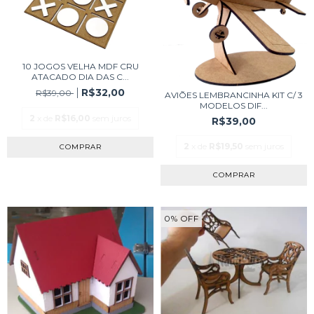
10 JOGOS VELHA MDF CRU
ATACADO DIA DAS C...
R$32,00
R$39,00
AVIÕES LEMBRANCINHA KIT C/ 3
MODELOS DIF...
2
x de
R$16,00
sem juros
R$39,00
2
x de
R$19,50
sem juros
0
%
OFF