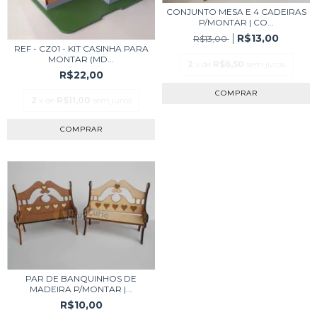
CONJUNTO MESA E 4 CADEIRAS
P/MONTAR | CO...
R$13,00
R$13,00
REF - CZ01 - KIT CASINHA PARA
MONTAR (MD...
2
x de
R$6,50
sem juros
R$22,00
2
x de
R$11,00
sem juros
PAR DE BANQUINHOS DE
MADEIRA P/MONTAR |...
R$10,00