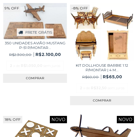
9
%
OFF
-8
%
OFF
FRETE GRÁTIS
350 UNIDADES AVIÃO MUSTANG
P-51 P/MONTAR...
R$2.100,00
R$2.300,00
KIT DOLLHOUSE BARBIE 1:12
2
x de
R$1.050,00
sem juros
P/MONTAR | 4 M...
R$65,00
R$60,00
2
x de
R$32,50
sem juros
NOVO
NOVO
18
%
OFF