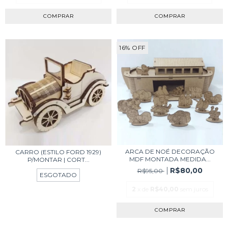
16
%
OFF
ARCA DE NOÉ DECORAÇÃO
CARRO (ESTILO FORD 1929)
MDF MONTADA MEDIDA...
P/MONTAR | CORT...
R$80,00
R$95,00
ESGOTADO
2
x de
R$40,00
sem juros