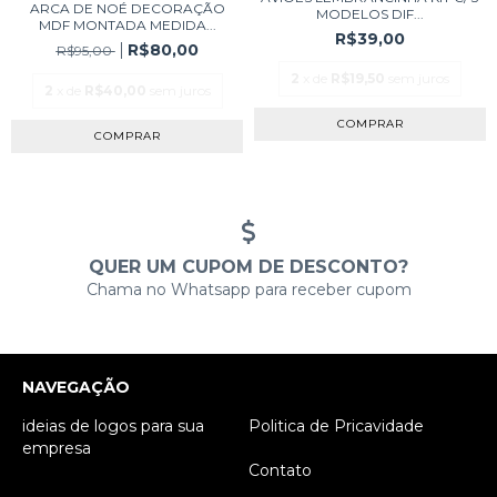
ARCA DE NOÉ DECORAÇÃO
MODELOS DIF...
MDF MONTADA MEDIDA...
R$39,00
R$80,00
R$95,00
2
x de
R$19,50
sem juros
2
x de
R$40,00
sem juros
QUER UM CUPOM DE DESCONTO?
Chama no Whatsapp para receber cupom
NAVEGAÇÃO
ideias de logos para sua
Politica de Pricavidade
empresa
Contato