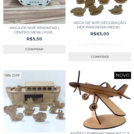
ARCA DE NOÉ DECORAÇÃO
MDF P/MONTAR MEDID...
ARCA DE NOÉ P/MONTAR |
CENTRO MESA | POR...
R$65,00
R$5,50
2
x de
R$32,50
sem juros
NOVO
16
%
OFF
AVIÕES LEMBRANCINHA KIT C/ 3