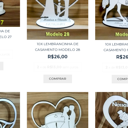
HA DE
LO 27
10X LEMBRANCINHA DE
10X LEMBRA
CASAMENTO MODELO 28
CASAMENTO 
 juros
R$26,00
R$26
2
x de
R$13,00
sem juros
2
x de
R$13,
COMPRAR
COMP