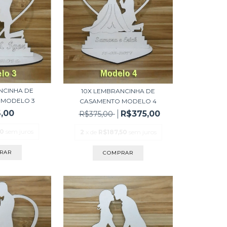
NCINHA DE
10X LEMBRANCINHA DE
 MODELO 3
CASAMENTO MODELO 4
,00
R$375,00
R$375,00
00
sem juros
2
x de
R$187,50
sem juros
RAR
COMPRAR