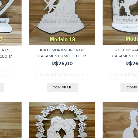
10X LEMBRANCINHA DE
10X LEMBRA
HA DE
CASAMENTO MODELO 18
CASAMENTO 
LO 17
R$26,00
R$26
2
x de
R$13,00
sem juros
2
x de
R$13,
 juros
COMPRAR
COMP