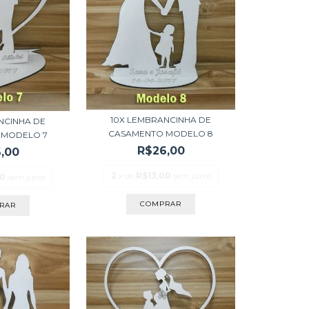
10X LEMBRANCINHA DE
NCINHA DE
CASAMENTO MODELO 8
 MODELO 7
R$26,00
,00
2
x de
R$13,00
sem juros
00
sem juros
COMPRAR
RAR