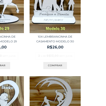
NCINHA DE
10X LEMBRANCINHA DE
MODELO 29
CASAMENTO MODELO 30
,00
R$26,00
00
sem juros
2
x de
R$13,00
sem juros
RAR
COMPRAR