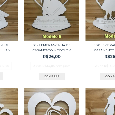
HA DE
10X LEMBRANCINHA DE
10X LEMBRA
ELO 5
CASAMENTO MODELO 6
CASAMENTO
R$26,00
R$26
 juros
2
x de
R$13,00
sem juros
2
x de
R$13,
COMPRAR
COMP