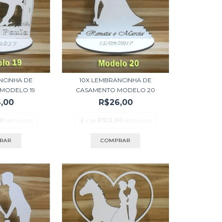
10X LEMBRANCINHA DE
NCINHA DE
CASAMENTO MODELO 20
MODELO 19
R$26,00
,00
2
x de
R$13,00
sem juros
00
sem juros
COMPRAR
RAR