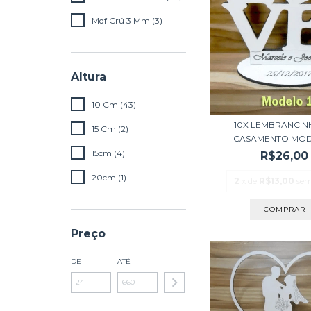
Mdf Crú 3 Mm (3)
Altura
10 Cm (43)
10X LEMBRANCIN
15 Cm (2)
CASAMENTO MOD
15cm (4)
R$26,00
20cm (1)
2
x de
R$13,00
sem
COMPRAR
Preço
DE
ATÉ