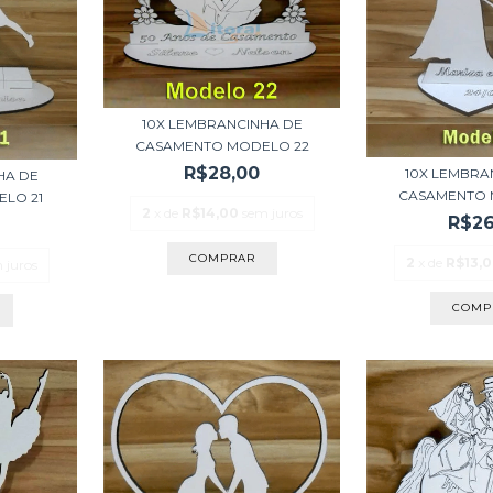
10X LEMBRANCINHA DE
CASAMENTO MODELO 22
R$28,00
10X LEMBRA
HA DE
CASAMENTO 
LO 21
2
x de
R$14,00
sem juros
R$26
COMPRAR
2
x de
R$13,
 juros
COMP