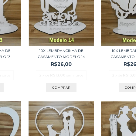
10X LEMBRA
HA DE
10X LEMBRANCINHA DE
CASAMENTO 
 13...
CASAMENTO MODELO 14
R$26
R$26,00
2
x de
R$13,
 juros
2
x de
R$13,00
sem juros
COMP
COMPRAR