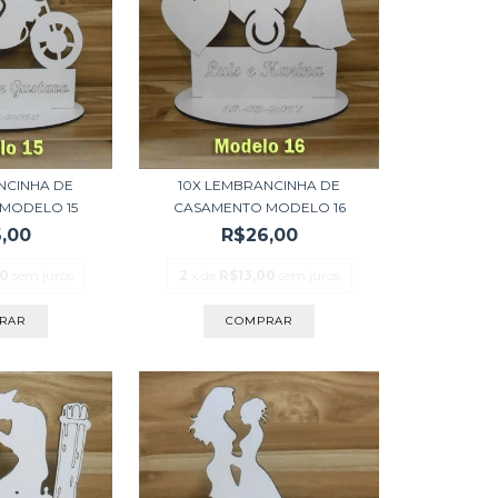
NCINHA DE
10X LEMBRANCINHA DE
MODELO 15
CASAMENTO MODELO 16
,00
R$26,00
00
sem juros
2
x de
R$13,00
sem juros
RAR
COMPRAR