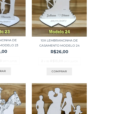
NCINHA DE
10X LEMBRANCINHA DE
MODELO 23
CASAMENTO MODELO 24
,00
R$26,00
00
sem juros
2
x de
R$13,00
sem juros
RAR
COMPRAR