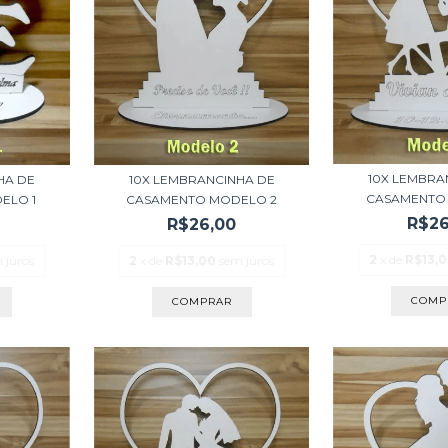
10X LEMBRA
10X LEMBRANCINHA DE
HA DE
CASAMENTO
CASAMENTO MODELO 2
ELO 1
R$26
R$26,00
2
x de
R$13,
2
x de
R$13,00
sem juros
 juros
COMP
COMPRAR