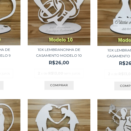
HA DE
10X LEMBRANCINHA DE
10X LEMBRA
ELO 9
CASAMENTO MODELO 10
CASAMENTO 
R$26,00
R$26
 juros
2
x de
R$13,00
sem juros
2
x de
R$13,
COMPRAR
COMP