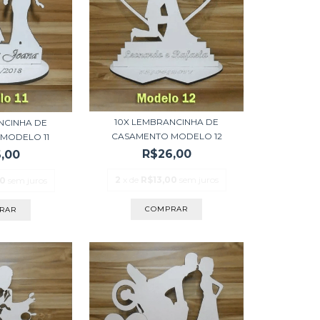
10X LEMBRANCINHA DE
NCINHA DE
CASAMENTO MODELO 12
MODELO 11
R$26,00
,00
2
x de
R$13,00
sem juros
00
sem juros
COMPRAR
RAR