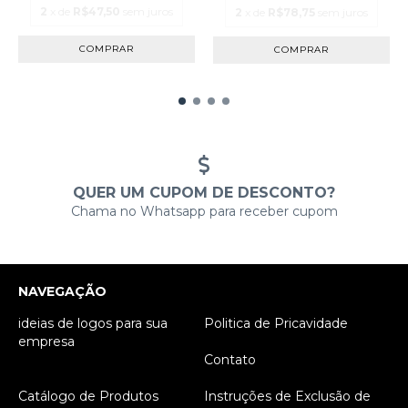
2
x de
R$47,50
sem juros
2
x de
R$78,75
sem juros
QUER UM CUPOM DE DESCONTO?
Chama no Whatsapp para receber cupom
NAVEGAÇÃO
ideias de logos para sua
Politica de Pricavidade
empresa
Contato
Catálogo de Produtos
Instruções de Exclusão de