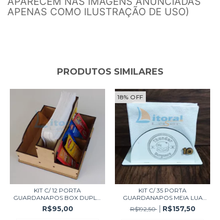
APARECEM NAS IMAGENS ANUNCIADAS
APENAS COMO ILUSTRAÇÃO DE USO)
PRODUTOS SIMILARES
18
%
OFF
KIT C/ 12 PORTA
KIT C/ 35 PORTA
GUARDANAPOS BOX DUPLO
GUARDANAPOS MEIA LUA
MD...
(2...
R$95,00
R$157,50
R$192,50