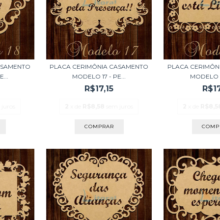
ASAMENTO
PLACA CERIMÔNIA CASAMENTO
PLACA CERIMÔN
...
MODELO 17 - PE...
MODELO 16
R$17,15
R$17
 juros
2
x de
R$8,58
sem juros
2
x de
R$8,5