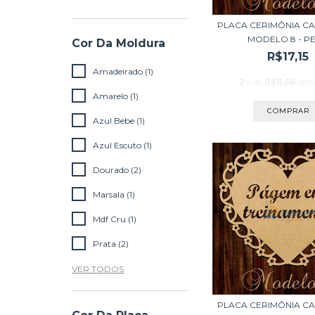
PLACA CERIMÔNIA C
MODELO 8 - PER
Cor Da Moldura
R$17,15
Amadeirado (1)
2
x de
R$8,58
sem
Amarelo (1)
Azul Bebe (1)
Azul Escuto (1)
Dourado (2)
Marsala (1)
Mdf Cru (1)
Prata (2)
VER TODOS
PLACA CERIMÔNIA C