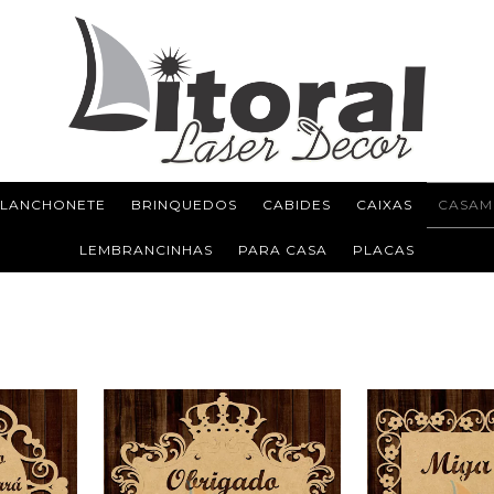
 LANCHONETE
BRINQUEDOS
CABIDES
CAIXAS
CASAM
LEMBRANCINHAS
PARA CASA
PLACAS