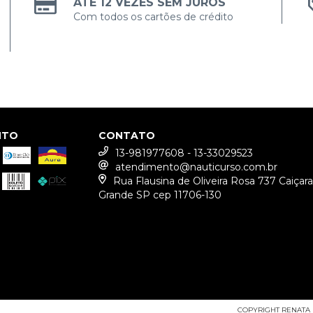
ATÉ 12 VEZES SEM JUROS
Com todos os cartões de crédito
NTO
CONTATO
13-981977608 - 13-33029523
atendimento@nauticurso.com.br
Rua Flausina de Oliveira Rosa 737 Caiçara
Grande SP cep 11706-130
COPYRIGHT RENATA N