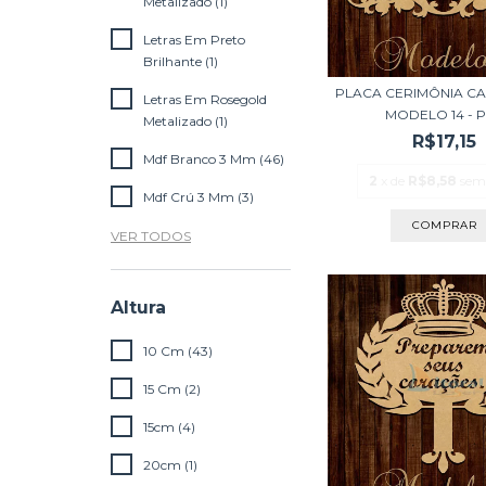
Metalizado (1)
Letras Em Preto
Brilhante (1)
PLACA CERIMÔNIA C
Letras Em Rosegold
MODELO 14 - PE
Metalizado (1)
R$17,15
Mdf Branco 3 Mm (46)
2
x de
R$8,58
sem
Mdf Crú 3 Mm (3)
VER TODOS
Altura
10 Cm (43)
15 Cm (2)
15cm (4)
20cm (1)