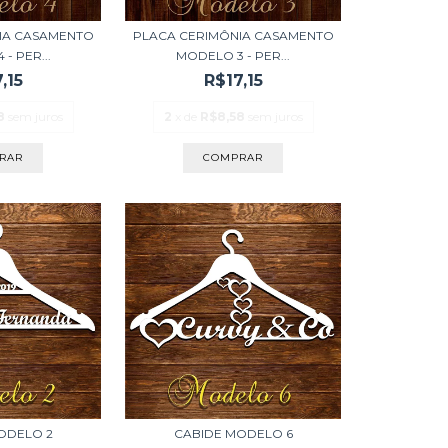
IA CASAMENTO
PLACA CERIMÔNIA CASAMENTO
- PER...
MODELO 3 - PER...
,15
R$17,15
8
sem juros
2
x de
R$8,58
sem juros
ODELO 2
CABIDE MODELO 6