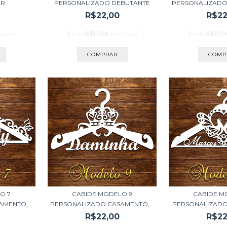
...
PERSONALIZADO DEBUTANTE
PERSONALIZADO 
R$22,00
R$22
 juros
2
x de
R$11,00
sem juros
2
x de
R$11,0
O 7
CABIDE MODELO 9
CABIDE M
MENTO,...
PERSONALIZADO CASAMENTO,...
PERSONALIZADO
R$22,00
R$22