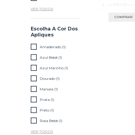
2
x de
R$11,00
sem
VER TODOS
Escolha A Cor Dos
Apliques
Amadeirado (1)
Azul Bebê (1)
Azul Marinho (1)
Dourado (1)
Marsala (1)
Prata (1)
Preto (1)
Rosa Bebê (1)
VER TODOS