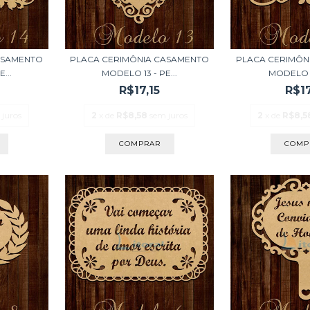
ASAMENTO
PLACA CERIMÔNIA CASAMENTO
PLACA CERIMÔN
...
MODELO 13 - PE...
MODELO 11
R$17,15
R$17
 juros
2
x de
R$8,58
sem juros
2
x de
R$8,5