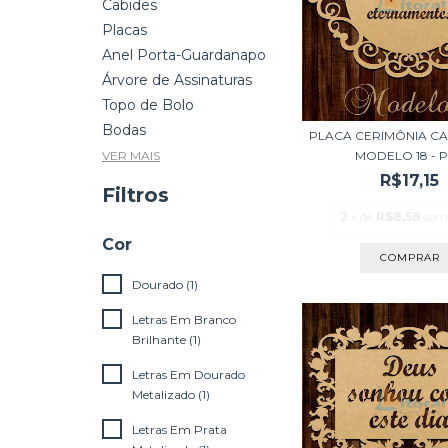
Cabides
Placas
Anel Porta-Guardanapo
Árvore de Assinaturas
Topo de Bolo
Bodas
PLACA CERIMÔNIA C
MODELO 18 - PE
VER MAIS
R$17,15
Filtros
2
x de
R$8,58
sem
Cor
Dourado (1)
Letras Em Branco
Brilhante (1)
Letras Em Dourado
Metalizado (1)
Letras Em Prata