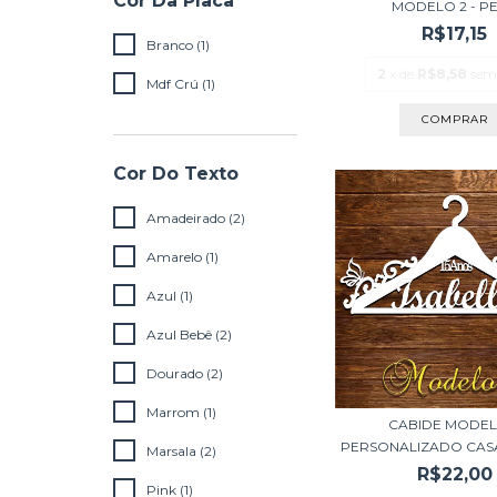
Cor Da Placa
MODELO 2 - PER
R$17,15
Branco (1)
2
x de
R$8,58
sem
Mdf Crú (1)
Cor Do Texto
Amadeirado (2)
Amarelo (1)
Azul (1)
Azul Bebê (2)
Dourado (2)
Marrom (1)
CABIDE MODEL
PERSONALIZADO CASA
Marsala (2)
R$22,00
Pink (1)