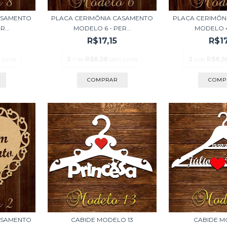
ASAMENTO
PLACA CERIMÔNIA CASAMENTO
PLACA CERIMÔN
...
MODELO 6 - PER...
MODELO 4 
R$17,15
R$17
 juros
2
x de
R$8,58
sem juros
2
x de
R$8,5
ASAMENTO
CABIDE MODELO 13
CABIDE M