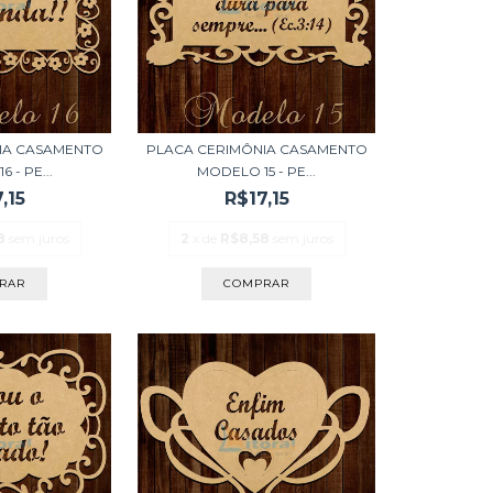
IA CASAMENTO
PLACA CERIMÔNIA CASAMENTO
 - PE...
MODELO 15 - PE...
,15
R$17,15
8
sem juros
2
x de
R$8,58
sem juros