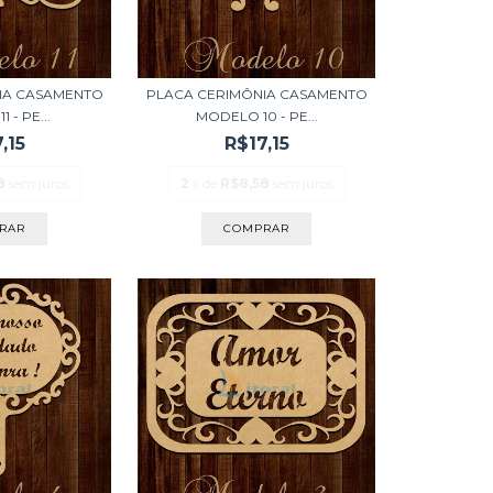
IA CASAMENTO
PLACA CERIMÔNIA CASAMENTO
 - PE...
MODELO 10 - PE...
,15
R$17,15
8
sem juros
2
x de
R$8,58
sem juros