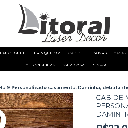
 LANCHONETE
BRINQUEDOS
CABIDES
CAIXAS
CASAM
LEMBRANCINHAS
PARA CASA
PLACAS
lo 9 Personalizado casamento, Daminha, debutante
CABIDE 
PERSON
DAMINHA