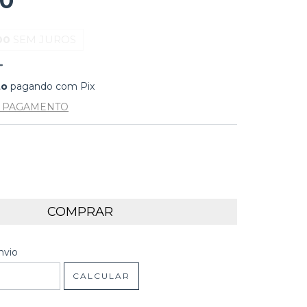
00
00
SEM JUROS
to
pagando com Pix
E PAGAMENTO
 CEP:
ALTERAR CEP
nvio
CALCULAR