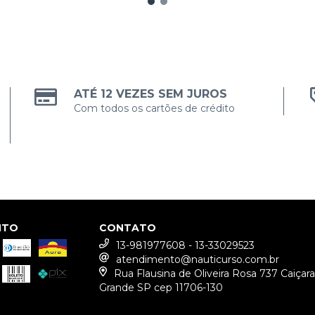
ATÉ 12 VEZES SEM JUROS
Com todos os cartões de crédito
NTO
CONTATO
13-981977608 - 13-33029523
atendimento@nauticurso.com.br
Rua Flausina de Oliveira Rosa 737 Caiçara
Grande SP cep 11706-130