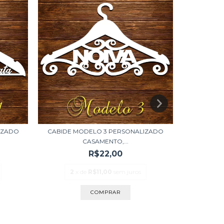
IZADO
CABIDE MODELO 3 PERSONALIZADO
CABIDE 
CASAMENTO,...
R$22,00
2
x de
R$11,00
sem juros
2
x