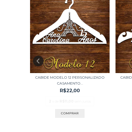
NALIZADO
CABIDE MODELO 12 PERSONALIZADO
CABID
CASAMENTO...
R$22,00
ros
2
x de
R$11,00
sem juros