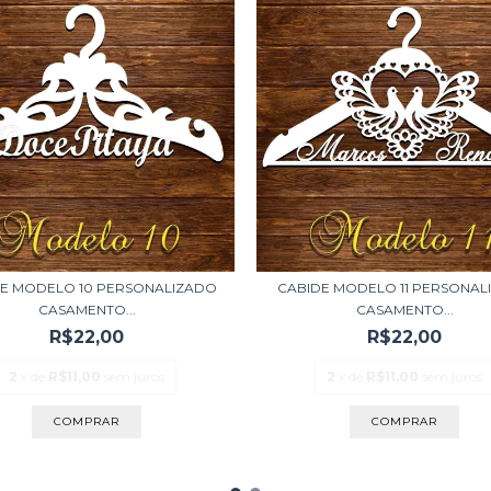
E MODELO 10 PERSONALIZADO
CABIDE MODELO 11 PERSONAL
CASAMENTO...
CASAMENTO...
R$22,00
R$22,00
2
x de
R$11,00
sem juros
2
x de
R$11,00
sem juros