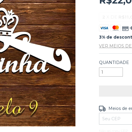
R$22,
2
X DE
R$11,
3% de descon
VER MEIOS D
QUANTIDADE
Entregas para o
Meios de e
Não sei meu CEP