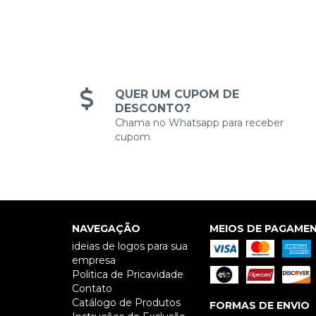
QUER UM CUPOM DE
DESCONTO?
Chama no Whatsapp para receber
cupom
NAVEGAÇÃO
MEIOS DE PAGAME
ideias de logos para sua
empresa
Politica de Pricavidade
Contato
Catálogo de Produtos
FORMAS DE ENVIO