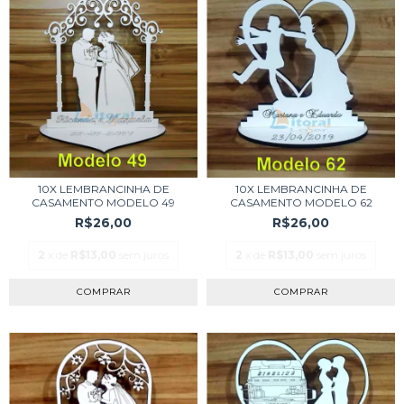
10X LEMBRANCINHA DE
10X LEMBRANCINHA DE
CASAMENTO MODELO 49
CASAMENTO MODELO 62
R$26,00
R$26,00
2
x de
R$13,00
sem juros
2
x de
R$13,00
sem juros
COMPRAR
COMPRAR