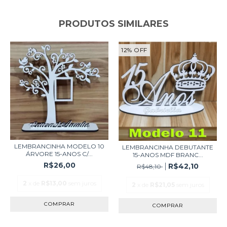
PRODUTOS SIMILARES
12
%
OFF
LEMBRANCINHA MODELO 10
LEMBRANCINHA DEBUTANTE
ÁRVORE 15-ANOS C/...
15-ANOS MDF BRANC...
R$26,00
R$42,10
R$48,10
2
x de
R$13,00
sem juros
2
x de
R$21,05
sem juros
COMPRAR
COMPRAR