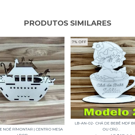
PRODUTOS SIMILARES
7
%
OFF
LB-AN-02- CHÁ DE BEBÊ MDF 
E NOÉ P/MONTAR | CENTRO MESA
OU CRÚ...