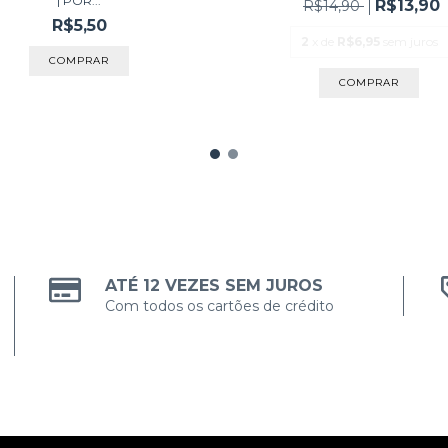
| POR...
R$13,90
R$14,90
R$5,50
2
x de
R$6,95
sem juros
COMPRAR
ATÉ 12 VEZES SEM JUROS
Com todos os cartões de crédito