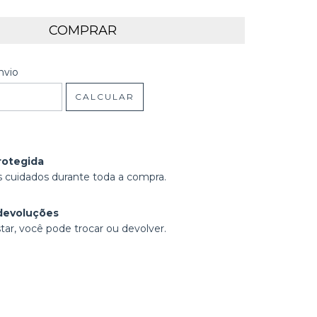
 CEP:
ALTERAR CEP
nvio
CALCULAR
rotegida
 cuidados durante toda a compra.
devoluções
tar, você pode trocar ou devolver.