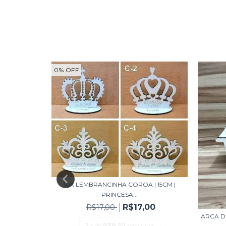
0
%
OFF
10X LEMBRANCINHA COROA | 15CM |
PRINCESA...
O SANTO MDF
R$17,00
R$17,00
ARCA D
2
x de
R$8,50
sem juros