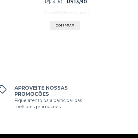
R$13,90
R$14,90
R
2
x de
R$6,95
sem juros
2
COMPRAR
APROVEITE NOSSAS
PROMOÇÕES
Fique atento para participar das
melhores promoções