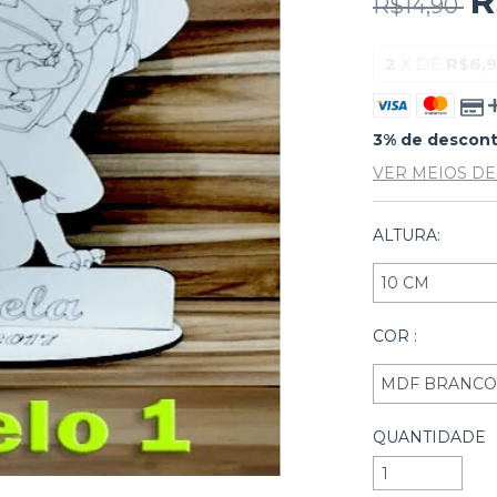
R
R$14,90
2
X DE
R$6,9
3% de descon
VER MEIOS D
ALTURA:
COR :
QUANTIDADE