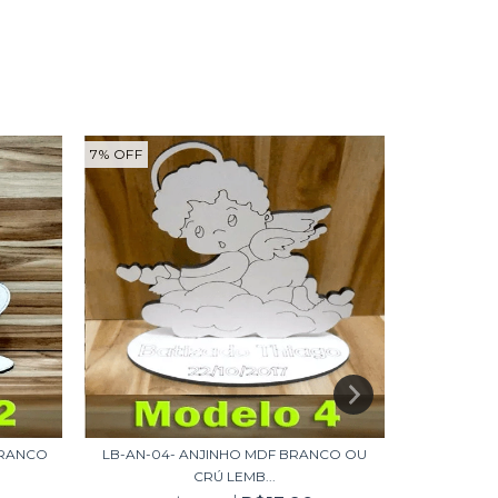
7
%
OFF
7
%
OFF
BRANCO
LB-AN-04- ANJINHO MDF BRANCO OU
LB-AN-10-
CRÚ LEMB...