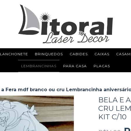
 LANCHONETE
BRINQUEDOS
CABIDES
CAIXAS
CASAM
LEMBRANCINHAS
PARA CASA
PLACAS
 a Fera mdf branco ou cru Lembrancinha aniversário
BELA E 
CRU LEM
KIT C/10