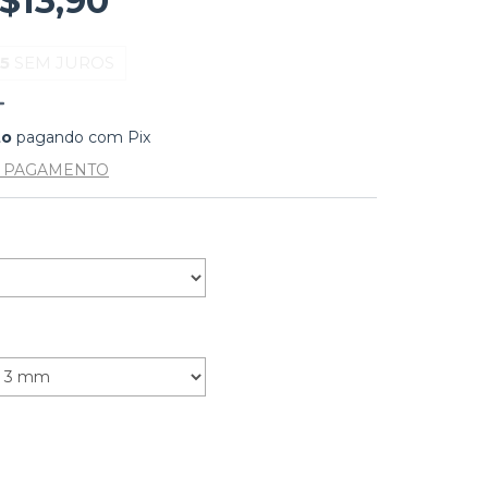
$13,90
5
SEM JUROS
to
pagando com Pix
E PAGAMENTO