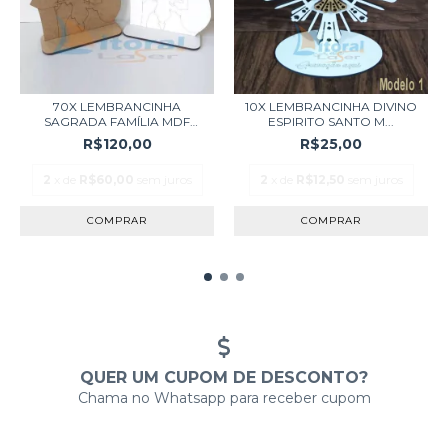
70X LEMBRANCINHA
10X LEMBRANCINHA DIVINO
SAGRADA FAMÍLIA MDF
ESPIRITO SANTO M...
BRA...
R$120,00
R$25,00
2
x de
R$60,00
sem juros
2
x de
R$12,50
sem juros
QUER UM CUPOM DE DESCONTO?
Chama no Whatsapp para receber cupom