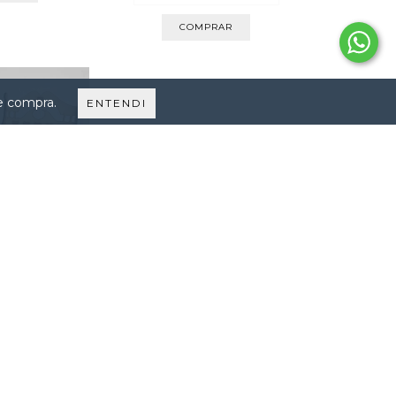
de compra.
ENTENDI
QUINHOS DE
ONTAR |...
,00
0
sem juros