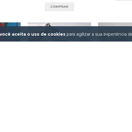
0
%
OFF
você aceita o uso de cookies
para agilizar a sua experiência 
PAR DE BAN
CONJUNTO MESA E 4 CADEIRAS
MADEIRA P/M
P/MONTAR | CO...
R$10
R$13,00
R$13,00
INHA PARA
..
2
x de
R$5,0
2
x de
R$6,50
sem juros
 juros