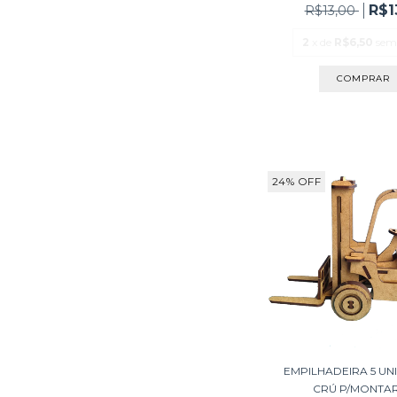
R$1
R$13,00
2
x de
R$6,50
sem
24
%
OFF
EMPILHADEIRA 5 UN
CRÚ P/MONTAR 1