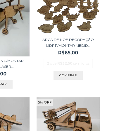
ARCA DE NOÉ DECORAÇÃO
MDF P/MONTAR MEDID...
R$65,00
 3 P/MONTAR |
2
x de
R$32,50
sem juros
LASER...
,00
5
%
OFF