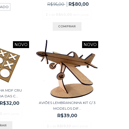
R$80,00
R$95,00
TADO
2
x de
R$40,00
sem juros
NOVO
NOVO
LHA MDF CRU
A DAS C...
AVIÕES LEMBRANCINHA KIT C/ 3
R$32,00
MODELOS DIF...
00
sem juros
R$39,00
2
x de
R$19,50
sem juros