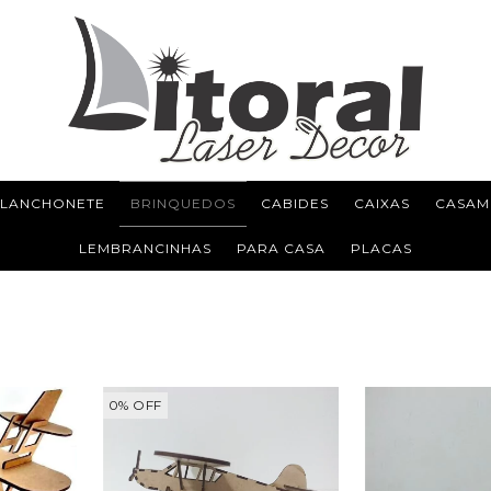
 LANCHONETE
BRINQUEDOS
CABIDES
CAIXAS
CASAM
LEMBRANCINHAS
PARA CASA
PLACAS
0
%
OFF