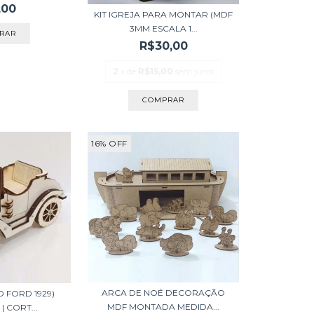
,00
KIT IGREJA PARA MONTAR (MDF
3MM ESCALA 1...
R$30,00
2
x de
R$15,00
sem juros
16
%
OFF
ARCA DE NOÉ DECORAÇÃO
O FORD 1929)
MDF MONTADA MEDIDA...
| CORT...