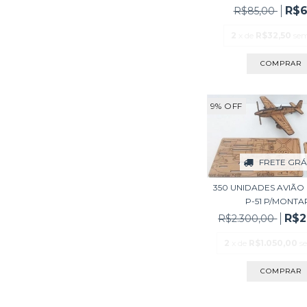
R$6
R$85,00
2
x de
R$32,50
sem
9
%
OFF
FRETE GRÁ
350 UNIDADES AVIÃO
P-51 P/MONTAR
R$2
R$2.300,00
2
x de
R$1.050,00
s