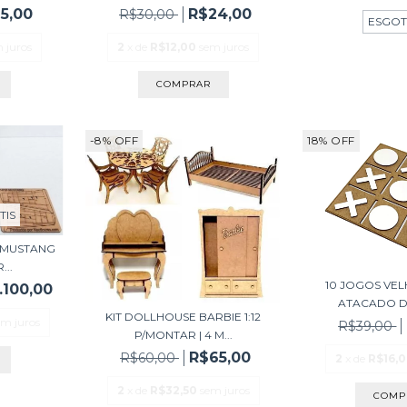
5,00
R$24,00
R$30,00
ESGO
 juros
2
x de
R$12,00
sem juros
-8
%
OFF
18
%
OFF
TIS
 MUSTANG
...
10 JOGOS VE
.100,00
ATACADO DI
KIT DOLLHOUSE BARBIE 1:12
em juros
R$39,00
P/MONTAR | 4 M...
R$65,00
R$60,00
2
x de
R$16,
2
x de
R$32,50
sem juros