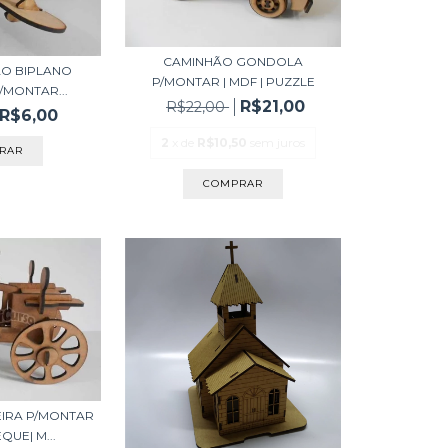
CAMINHÃO GONDOLA
IÃO BIPLANO
P/MONTAR | MDF | PUZZLE
/MONTAR...
R$21,00
R$22,00
R$6,00
2
x de
R$10,50
sem juros
IRA P/MONTAR
UE| M...