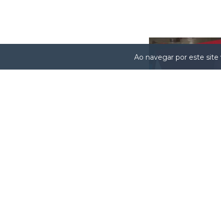
Ao navegar por este site
REF - CZ01 - KIT CAS
MONTAR (MD.
R$22,00
2
x de
R$11,00
sem