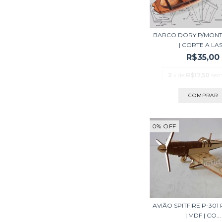
BARCO DORY P/MONT
| CORTE A LAS.
R$35,00
2
x de
R$17,50
sem
0
%
OFF
AVIÃO SPITFIRE P-30
| MDF | CO...