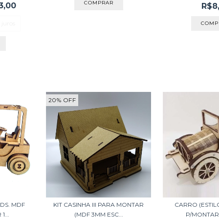
3,00
R$8
 juros
20
%
OFF
IDS. MDF
KIT CASINHA III PARA MONTAR
CARRO (ESTIL
...
(MDF 3MM ESC...
P/MONTAR 