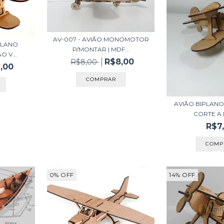
AV-007 - AVIÃO MONOMOTOR
IPLANO
P/MONTAR | MDF...
 V...
R$8,00
R$8,00
,00
AVIÃO BIPLANO
CORTE A 
R$7
0
%
OFF
14
%
OFF