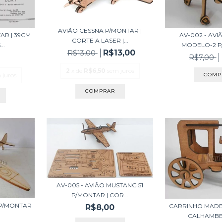
AVIÃO CESSNA P/MONTAR |
AR | 39CM
AV-002 - AV
CORTE A LASER |...
..
MODELO-2 P
R$13,00
R$13,00
R$7,00
2
x de
R$6,50
sem juros
 juros
AV-005 - AVIÃO MUSTANG 51
P/MONTAR | COR...
1 P/MONTAR
CARRINHO MADE
R$8,00
CALHAMBEQ